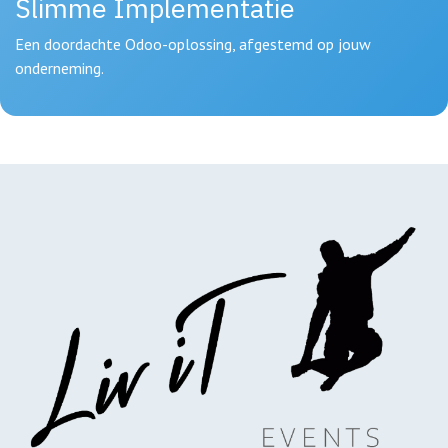
Slimme Implementatie
Een doordachte Odoo-oplossing, afgestemd op jouw
onderneming.